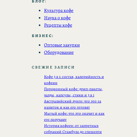
БЛОГ
:
Культура кофе
Наука о кофе
Рецепты кофе
БИЗНЕС:
Оптовые закупки
Оборудование
СВЕЖИЕ ЗАПИСИ
Кофе 3 в 1: состав, калорийность и
кофеин
Порционный кофе: дрип-пакеты,
чалды, капсулы, стики и 3 в 1
Австралийский лунго: что это за
напиток и как его готовят
Мытый кофе: что это значит и как
его получают
История кофеен: от запретных
собраний Стамбула до спешелти