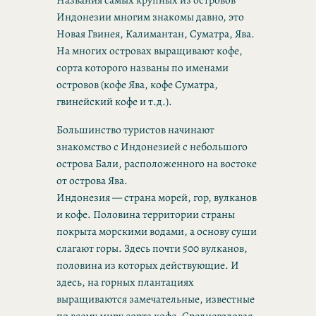
Индонезии многим знакомы давно, это
Новая Гвинея, Калимантан, Суматра, Ява.
На многих островах выращивают кофе,
сорта которого названы по именами
островов (кофе Ява, кофе Суматра,
гвинейский кофе и т.д.).
Большинство туристов начинают
знакомство с Индонезией с небольшого
острова Бали, расположенного на востоке
от острова Ява.
Индонезия — страна морей, гор, вулканов
и кофе. Половина территории страны
покрыта морскими водами, а основу суши
слагают горы. Здесь почти 500 вулканов,
половина из которых действующие. И
здесь, на горных плантациях
выращиваются замечательные, известные
по всему миру сорта кофе. Среднегодовая