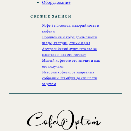
Оборудование
СВЕЖИЕ ЗАПИСИ
Кофе 3 в 1: состав, калорийность и
кофеин
Порционный кофе: дрип-пакеты,
чалды, капсулы, стики и 3 в 1
Австралийский лунго: что это за
напиток и как его готовят
Мытый кофе: что это значит и как
его получают
История кофеен: от запретных
собраний Стамбула до спешелти
за углом