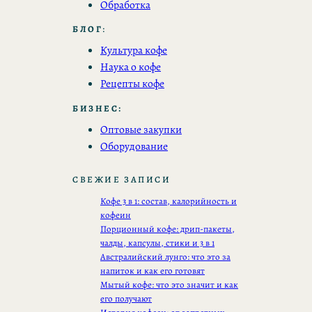
Обработка
БЛОГ
:
Культура кофе
Наука о кофе
Рецепты кофе
БИЗНЕС:
Оптовые закупки
Оборудование
СВЕЖИЕ ЗАПИСИ
Кофе 3 в 1: состав, калорийность и
кофеин
Порционный кофе: дрип-пакеты,
чалды, капсулы, стики и 3 в 1
Австралийский лунго: что это за
напиток и как его готовят
Мытый кофе: что это значит и как
его получают