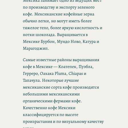
Мексика занимает одно из ведущих мест
по производству и экспорту зеленого
кофе. Мексиканские кофейные зерна
обычно легки, но могут иметь более
тяжелое тело, более яркую кислотность и
нотки шоколада. Выращивается в
Мексике Бурбон, Мундо Ново, Катура и
Марагоджип.
Самые известные районы выращивания
кофе в Мексике — Коатепек, Пуэбла,
Герреро, Оахака Pluma, Chiapas и
Тапачула. Некоторые лучшие
мексиканские сорта кофе производятся
небольшими мексиканскими
органическими фермами кофе.
Качественно кофе Мексики
классифицируется по высоте
произрастания и по визуальному качеству